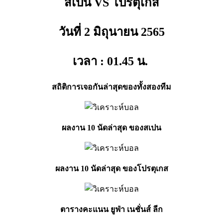
สเปน VS โปรตุเกส
วันที่ 2 มิถุนายน
2565
เวลา : 01.45
น.
สถิติการเจอกันล่าสุดของทั้งสองทีม
ผลงาน 10 นัดล่าสุด ของสเปน
ผลงาน 10 นัดล่าสุด ของโปรตุเกส
ตารางคะแนน ยูฟ่า เนชั่นส์ ลีก