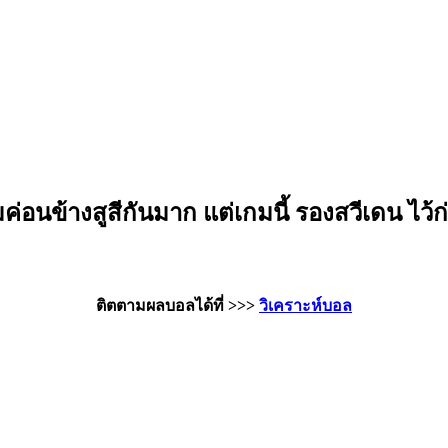
ค่อนข้างสูสีกันมาก แต่เกมนี้ รองสวีเดน ไว้ก
ติตตามผลบอลได้ที่ >>>
วิเคราะห์บอล