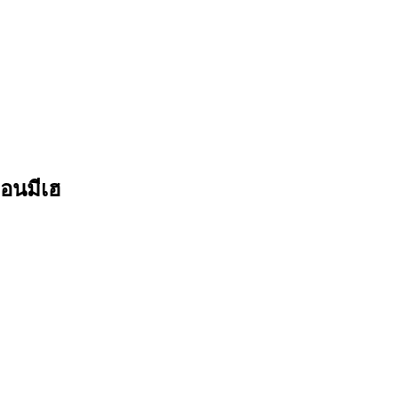
่อนมีเฮ