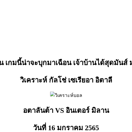
น เกมนี้น่าจะบุกมาเฉือน เจ้าบ้านได้สุดมันส์ ม
วิเคราะห์ กัลโช่ เซเรียอา อิตาลี
อตาลันต้า VS อินเตอร์ มิลาน
วันที่ 16 มกราคม
2565