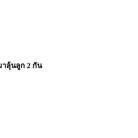
าลุ้นลูก 2 กัน