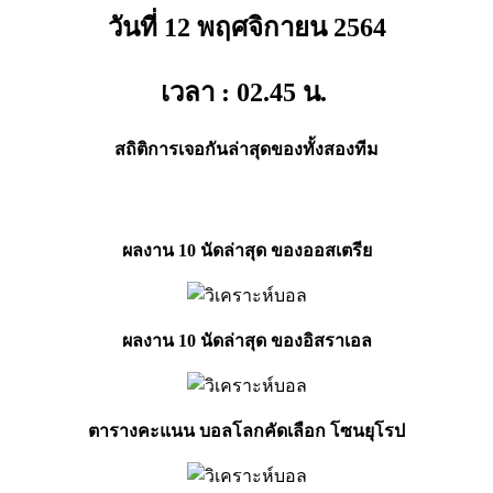
วันที่ 12 พฤศจิกายน
2564
เวลา : 02.45
น.
สถิติการเจอกันล่าสุดของทั้งสองทีม
ผลงาน 10 นัดล่าสุด ของออสเตรีย
ผลงาน 10 นัดล่าสุด ของอิสราเอล
ตารางคะแนน บอลโลกคัดเลือก โซนยุโรป