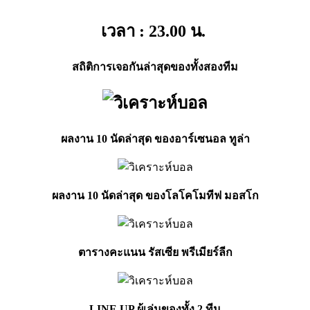
เวลา : 23.00
น.
สถิติการเจอกันล่าสุดของทั้งสองทีม
ผลงาน 10 นัดล่าสุด ของอาร์เซนอล ทูล่า
ผลงาน 10 นัดล่าสุด ของโลโคโมทีฟ มอสโก
ตารางคะแนน รัสเซีย พรีเมียร์ลีก
LINE UP ผู้เล่นของทั้ง 2 ทีม