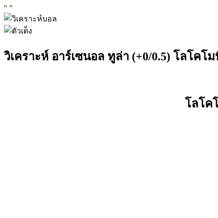
"
"
วิเคราะห์ อาร์เซนอล ทูล่า (+0/0.5) โลโคโ
โลโคโ