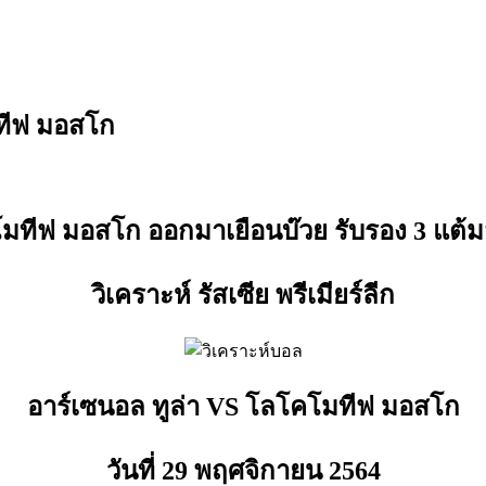
มทีฟ มอสโก
มทีฟ มอสโก ออกมาเยือนบ๊วย รับรอง 3 แต้
วิเคราะห์ รัสเซีย พรีเมียร์ลีก
อาร์เซนอล ทูล่า VS โลโคโมทีฟ มอสโก
วันที่ 29 พฤศจิกายน
2564