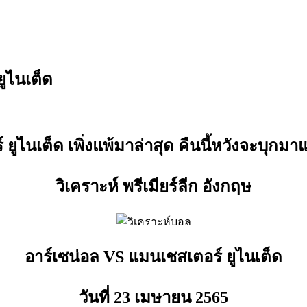
ยูไนเต็ด
ยูไนเต็ด เพิ่งแพ้มาล่าสุด คืนนี้หวังจะบุกมาแ
วิเคราะห์ พรีเมียร์ลีก อังกฤษ
อาร์เซน่อล VS แมนเชสเตอร์ ยูไนเต็ด
วันที่ 23 เมษายน
2565