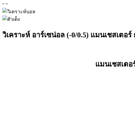
"
"
วิเคราะห์ อาร์เซน่อล (-0/0.5) แมนเชสเตอร์ 
แมนเชสเตอร์ 