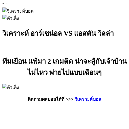
"
"
วิเคราะห์ อาร์เซน่อล VS แอสตัน วิลล่า
ทีมเยือน เเพ้มา 2 เกมติด น่าจะสู้กับเจ้าบ้าน
ไม่ไหว พ่ายไปแบบเฉือนๆ
ติตตามผลบอลได้ที่ >>>
วิเคราะห์บอล