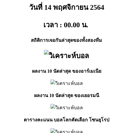
วันที่ 14 พฤศจิกายน
2564
เวลา : 00.00
น.
สถิติการเจอกันล่าสุดของทั้งสองทีม
ผลงาน 10 นัดล่าสุด ของอาร์เมเนีย
ผลงาน 10 นัดล่าสุด ของเยอรมนี
ตารางคะแนน บอลโลกคัดเลือก โซนยุโรป