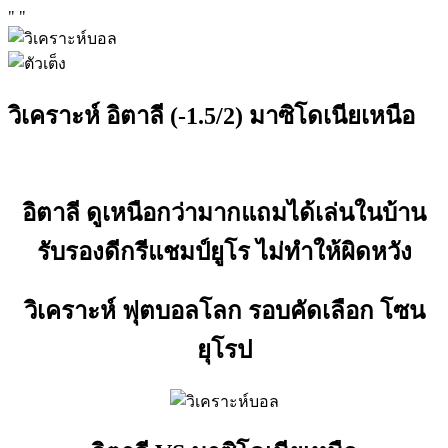
"
"
วิเคราะห์ อิตาลี (-1.5/2) มาซิโดเนียเหนือ
อิตาลี ดูเหนือกว่ามากแถมได้เล่นในบ้าน
รับรองดีกรีแชมป์ยูโร ไม่ทำให้ผิดหวัง
วิเคราะห์ ฟุตบอลโลก รอบคัดเลือก โซน
ยุโรป