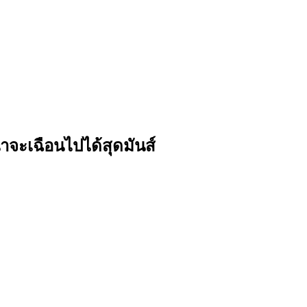
 น่าจะเฉือนไปได้สุดมันส์