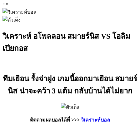
"
"
วิเคราะห์ อโพลลอน สมายร์นิส VS โอลิม
เปียกอส
ทีมเยือน รั้งจ่าฝูง เกมนี้ออกมาเยือน สมายร์
นิส น่าจะคว้า 3 แต้ม กลับบ้านได้ไม่ยาก
ติตตามผลบอลได้ที่ >>>
วิเคราะห์บอล