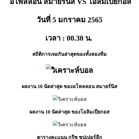
อโพลลอน สมายร์นิส VS โอลิมเปียกอส
วันที่ 5 มกราคม
2565
เวลา : 00.30
น.
สถิติการเจอกันล่าสุดของทั้งสองทีม
ผลงาน 10 นัดล่าสุด ของอโพลลอน สมายร์นิส
ผลงาน 10 นัดล่าสุด ของโอลิมเปียกอส
ตารางคะแนน กรีซ ซูปเปอร์ลีก