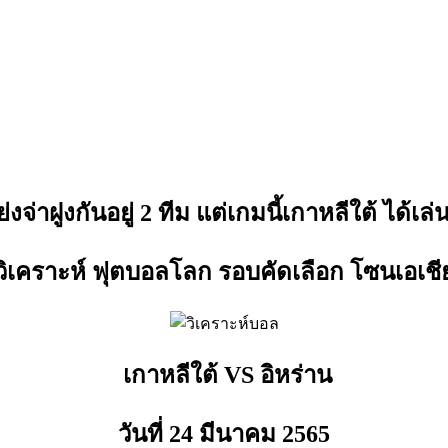
ดแย่งจ่าฝูงกันอยู่ 2 ทีม แต่เกมนี้เกาหลีใต้ ได
วิเคราะห์ ฟุตบอลโลก รอบคัดเลือก โซนเอเชี
เกาหลีใต้ VS อิหร่าน
วันที่ 24
มีนาคม
2565