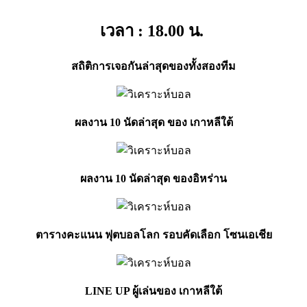
เวลา : 18.00
น.
สถิติการเจอกันล่าสุดของทั้งสองทีม
ผลงาน 10 นัดล่าสุด ของ เกาหลีใต้
ผลงาน 10 นัดล่าสุด ของอิหร่าน
ตารางคะแนน ฟุตบอลโลก รอบคัดเลือก โซนเอเชีย
LINE UP ผู้เล่นของ เกาหลีใต้