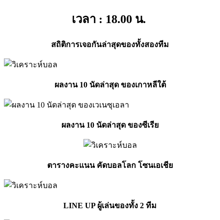
เวลา : 18.00 น.
สถิติการเจอกันล่าสุดของทั้งสองทีม
ผลงาน 10 นัดล่าสุด ของเกาหลีใต้
ผลงาน 10 นัดล่าสุด ของซีเรีย
ตารางคะแนน คัดบอลโลก โซนเอเชีย
LINE UP ผู้เล่นของทั้ง 2 ทีม