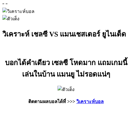
"
"
วิเคราะห์ เชลซี VS แมนเชสเตอร์ ยูไนเต็ด
บอกได้คำเดียว เซลซี โหดมาก แถมเกมนี้
เล่นในบ้าน แมนยู ไม่รอดแน่ๆ
ติตตามผลบอลได้ที่ >>>
วิเคราะห์บอล