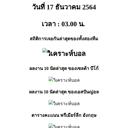
วันที่ 17 ธันวาคม
2564
เวลา : 03.00
น.
สถิติการเจอกันล่าสุดของทั้งสองทีม
ผลงาน 10 นัดล่าสุด ของเซลต้า บีโก้
ผลงาน 10 นัดล่าสุด ของเอสปันญ่อล
ตารางคะแนน พรีเมียร์ลีก อังกฤษ