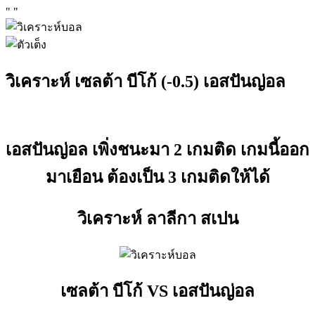
"
"
วิเคราะห์ เซลต้า บีโก้ (-0.5) เอสปันญ่อล
เอสปันญ่อล เพิ่งชนะมา 2 เกมติด เกมนี้ออก
มาเยือน ต้องเป็น 3 เกมติดให้ได้
วิเคราะห์ ลาลีกา สเปน
เซลต้า บีโก้ VS เอสปันญ่อล