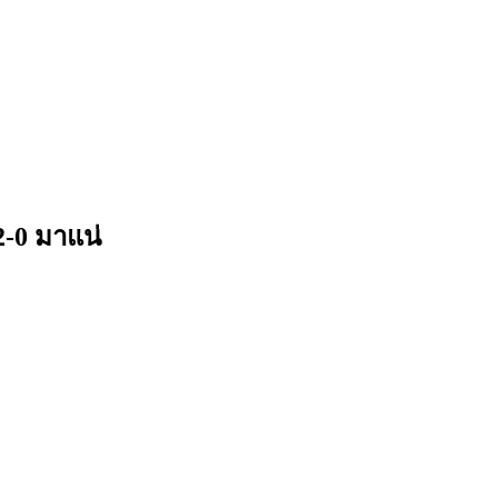
2-0 มาแน่