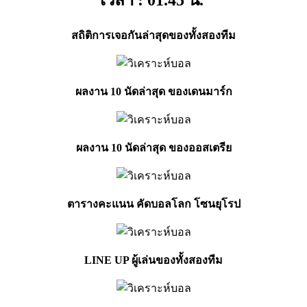
เวลา : 01.45
น.
สถิติการเจอกันล่าสุดของทั้งสองทีม
ผลงาน 10 นัดล่าสุด ของเดนมาร์ก
ผลงาน 10 นัดล่าสุด ของออสเตรีย
ตารางคะแนน คัดบอลโลก โซนยุโรป
LINE UP ผู้เล่นของทั้งสองทีม