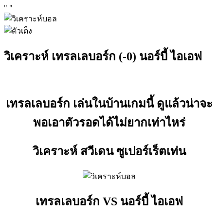
"
"
วิเคราะห์ เทรลเลบอร์ก (-0) นอร์บี้ ไอเอฟ
เทรลเลบอร์ก เล่นในบ้านเกมนี้ ดูแล้วน่าจะ
พอเอาตัวรอดได้ไม่ยากเท่าไหร่
วิเคราะห์ สวีเดน ซูเปอร์เร็ตเท่น
เทรลเลบอร์ก VS นอร์บี้ ไอเอฟ