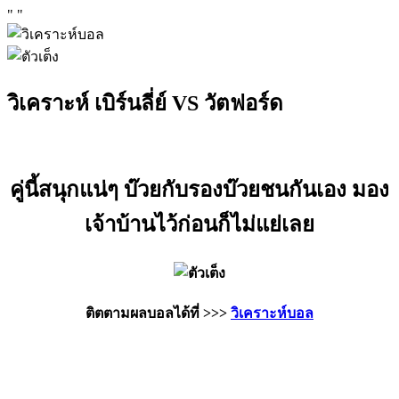
"
"
วิเคราะห์ เบิร์นลี่ย์ VS วัตฟอร์ด
คู่นี้สนุกแน่ๆ บ๊วยกับรองบ๊วยชนกันเอง มอง
เจ้าบ้านไว้ก่อนก็ไม่แย่เลย
ติตตามผลบอลได้ที่ >>>
วิเคราะห์บอล