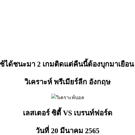
้ได้ชนะมา 2 เกมติดแต่คืนนี้ต้องบุกมาเยือน เ
วิเคราะห์ พรีเมียร์ลีก อังกฤษ
เลสเตอร์ ซิตี้ VS เบรนท์ฟอร์ด
วันที่ 20
มีนาคม
2565