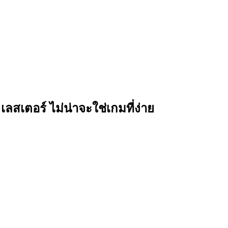
ลสเตอร์ ไม่น่าจะใช่เกมที่ง่าย