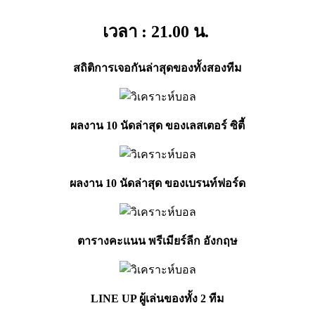
เวลา : 21.00
น.
สถิติการเจอกันล่าสุดของทั้งสองทีม
ผลงาน 10 นัดล่าสุด ของเลสเตอร์ ซิตี้
ผลงาน 10 นัดล่าสุด ของเบรนท์ฟอร์ด
ตารางคะแนน พรีเมียร์ลีก อังกฤษ
LINE UP ผู้เล่นของทั้ง 2 ทีม