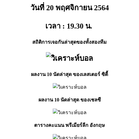
วันที่ 20 พฤศจิกายน
2564
เวลา : 19.30
น.
สถิติการเจอกันล่าสุดของทั้งสองทีม
ผลงาน 10 นัดล่าสุด ของเลสเตอร์ ซิตี้
ผลงาน 10 นัดล่าสุด ของเชลซี
ตารางคะแนน พรีเมียร์ลีก อังกฤษ