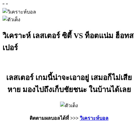
"
"
วิเคราะห์ เลสเตอร์ ซิตี้ VS ท็อตแน่ม ฮ็อทส
เปอร์
เลสเตอร์ เกมนี้น่าจะเอาอยู่ เสมอก็ไม่เสีย
หาย มองไปถึงเก็บชัยชนะ ในบ้านได้เลย
ติตตามผลบอลได้ที่ >>>
วิเคราะห์บอล