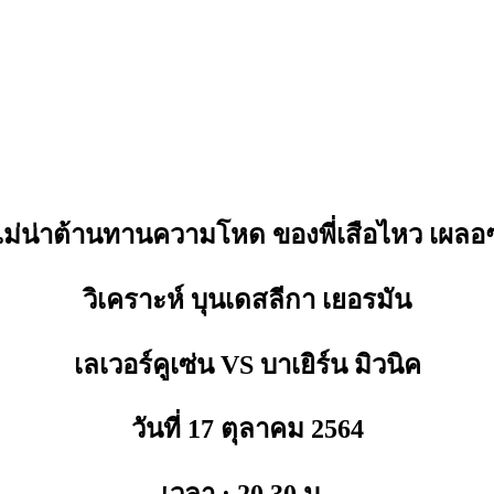
 ไม่น่าต้านทานความโหด ของพี่เสือไหว เผลอๆ
วิเคราะห์ บุนเดสลีกา เยอรมัน
เลเวอร์คูเซ่น VS บาเยิร์น มิวนิค
วันที่ 17
ตุลาคม 2564