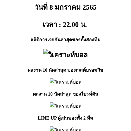
วันที่ 8 มกราคม
2565
เวลา : 22.00
น.
สถิติการเจอกันล่าสุดของทั้งสองทีม
ผลงาน 10 นัดล่าสุด ของเวสต์บรอมวิช
ผลงาน 10 นัดล่าสุด ของไบรท์ตัน
LINE UP ผู้เล่นของทั้ง 2
ทีม