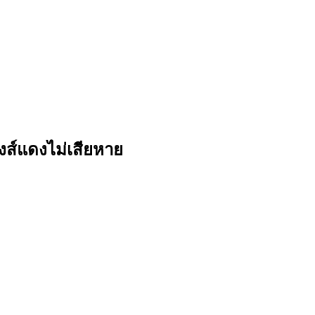
หงส์แดงไม่เสียหาย