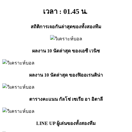
เวลา : 01.45
น.
สถิติการเจอกันล่าสุดของทั้งสองทีม
ผลงาน 10 นัดล่าสุด ของเอซี เวนิช
ผลงาน 10 นัดล่าสุด ของฟิออเรนติน่า
ตารางคะแนน กัลโช่ เซเรีย อา อิตาลี
LINE UP ผู้เล่นของทั้งสองทีม