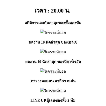
เวลา : 20.00
น.
สถิติการเจอกันล่าสุดของทั้งสองทีม
ผลงาน 10 นัดล่าสุด ของเอลเช่
ผลงาน 10 นัดล่าสุด ของบียาร์เรอัล
ตารางคะเเนน ลาลีกา สเปน
LINE UP ผู้เล่นของทั้ง 2
ทีม