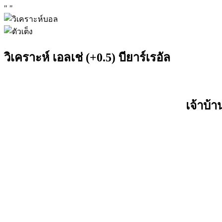
"
"
วิเคราะห์ เอลเช่ (+0.5) บียาร์เรอัล
เจ้าบ้า