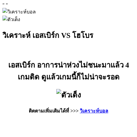
"
"
วิเคราะห์ เอสเบิร์ก VS โฮโบร
เอสเบิร์ก อาการน่าห่วงไม่ชนะมาแล้ว 4
เกมติด ดูแล้วเกมนี้ก็ไม่น่าจะรอด
ติตตามเพิ่มเติมได้ที่ >>>
วิเคราะห์บอล