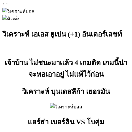
"
"
วิเคราะห์ เอเอส ยูเปน (+1) อันเดอร์เลชท์
เจ้าบ้าน ไม่ชนะมาเเล้ว 4 เกมติด เกมนี้น่า
จะพอเอาอยู่ ไม่แพ้ไว้ก่อน
วิเคราะห์ บุนเดสลีก้า เยอรมัน
แฮร์ธ่า เบอร์ลิน VS โบคุ่ม