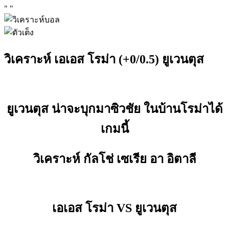
"
"
วิเคราะห์ เอเอส โรม่า (+0/0.5) ยูเวนตุส
ยูเวนตุส น่าจะบุกมาซิวชัย ในบ้านโรม่าได้
เกมนี้
วิเคราะห์ กัลโช่ เซเรีย อา อิตาลี
เอเอส โรม่า VS ยูเวนตุส