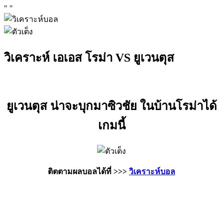
"
"
วิเคราะห์ เอเอส โรม่า VS ยูเวนตุส
ยูเวนตุส น่าจะบุกมาซิวชัย ในบ้านโรม่าได้
เกมนี้
ติตตามผลบอลได้ที่ >>>
วิเคราะห์บอล