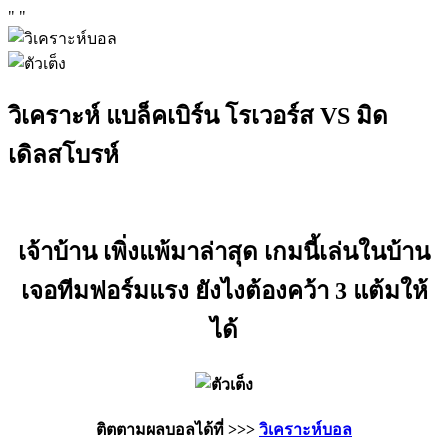
"
"
วิเคราะห์ แบล็คเบิร์น โรเวอร์ส VS มิด
เดิลสโบรห์
เจ้าบ้าน เพิ่งแพ้มาล่าสุด เกมนี้เล่นในบ้าน
เจอทีมฟอร์มแรง ยังไงต้องคว้า 3 แต้มให้
ได้
ติตตามผลบอลได้ที่ >>>
วิเคราะห์บอล