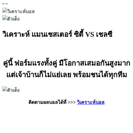
"
"
วิเคราะห์ แมนเชสเตอร์ ซิตี้ VS เชลซี
คู่นี้ ฟอร์มแรงทั้งคู่ มีโอกาสเสมอกันสูงมาก
แต่เจ้าบ้านก็ไม่แย่เลย พร้อมชนได้ทุกทีม
ติตตามผลบอลได้ที่ >>>
วิเคราะห์บอล