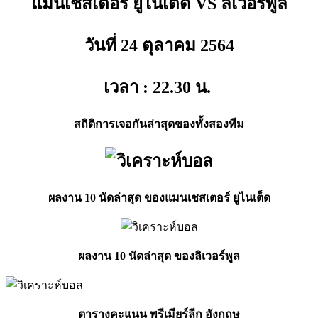
แมนเชสเตอร์ ยูไนเต็ด VS ลิเวอร์พูล
วันที่ 24
ตุลาคม 2564
เวลา : 22.30
น.
สถิติการเจอกันล่าสุดของทั้งสองทีม
ผลงาน 10 นัดล่าสุด ของแมนเชสเตอร์ ยูไนเต็ด
ผลงาน 10 นัดล่าสุด ของลิเวอร์พูล
ตารางคะแนน พรีเมียร์ลีก อังกฤษ