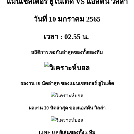
แมนเชสเตอร์ ยูไนเต็ด VS แอสตัน วิลล่า
วันที่ 10 มกราคม
2565
เวลา : 02.55
น.
สถิติการเจอกันล่าสุดของทั้งสองทีม
ผลงาน 10 นัดล่าสุด ของแมนเชสเตอร์ ยูไนเต็ด
ผลงาน 10 นัดล่าสุด ของแอสตัน วิลล่า
LINE UP ผู้เล่นของทั้ง 2
ทีม