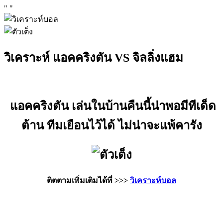
"
"
วิเคราะห์ แอคคริงตัน VS จิลลิ่งแฮม
แอคคริงตัน เล่นในบ้านคืนนี้น่าพอมีทีเด็ด
ต้าน ทีมเยือนไว้ได้ ไม่น่าจะแพ้คารัง
ติตตามเพิ่มเติมได้ที่ >>>
วิเคราะห์บอล