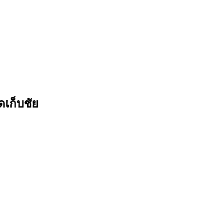
ดเก็บชัย