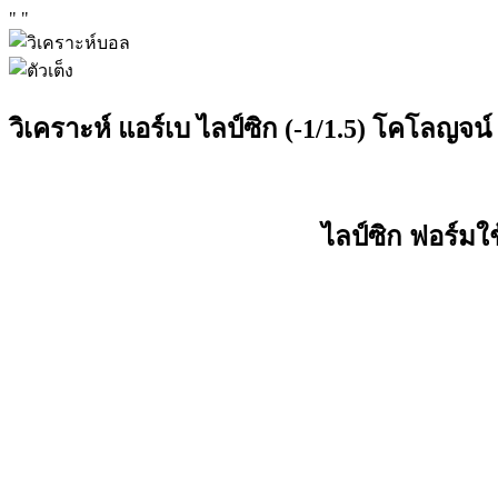
"
"
วิเคราะห์ แอร์เบ ไลป์ซิก (-1/1.5) โคโลญจน์
ไลป์ซิก ฟอร์มใช