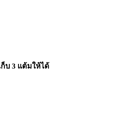
ก็บ 3 แต้มให้ได้