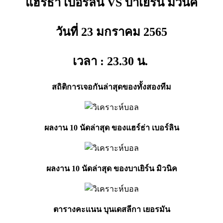
แฮร์ธ่า เบอร์ลิน VS บาเยิร์น มิวนิค
วันที่ 23 มกราคม
2565
เวลา : 23.30
น.
สถิติการเจอกันล่าสุดของทั้งสองทีม
ผลงาน 10 นัดล่าสุด ของแฮร์ธ่า เบอร์ลิน
ผลงาน 10 นัดล่าสุด ของบาเยิร์น มิวนิค
ตารางคะเเนน บุนเดสลีกา เยอรมัน