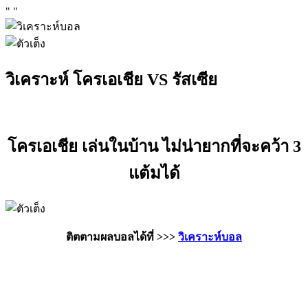
"
"
วิเคราะห์ โครเอเชีย VS รัสเซีย
โครเอเชีย เล่นในบ้าน ไม่น่ายากที่จะคว้า 3
แต้มได้
ติตตามผลบอลได้ที่ >>>
วิเคราะห์บอล