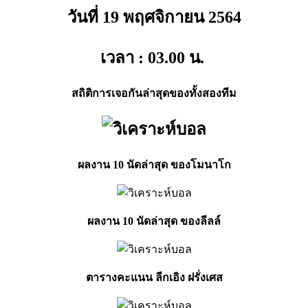
วันที่ 19 พฤศจิกายน
2564
เวลา : 03.00
น.
สถิติการเจอกันล่าสุดของทั้งสองทีม
ผลงาน 10 นัดล่าสุด ของโมนาโก
ผลงาน 10 นัดล่าสุด ของลีลล์
ตารางคะแนน ลีกเอิง ฝรั่งเศส