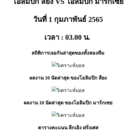
โอลิมปิก ลียง VS โอลิมปิก มาร์กเซย
วันที่ 1 กุมภาพันธ์
2565
เวลา : 03.00
น.
สถิติการเจอกันล่าสุดของทั้งสองทีม
ผลงาน 10 นัดล่าสุด ของโอลิมปิก ลียง
ผลงาน 10 นัดล่าสุด ของโอลิมปิก มาร์กเซย
ตารางคะเเนน ลีกเอิง ฝรั่งเศส