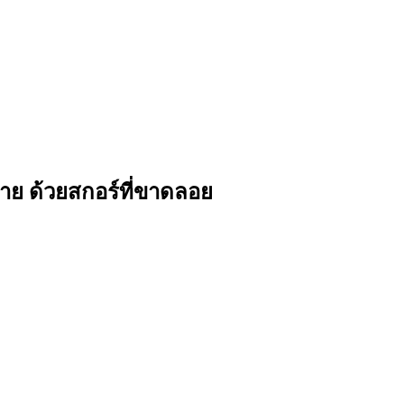
าย ด้วยสกอร์ที่ขาดลอย