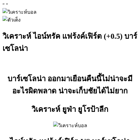
"
"
วิเคราะห์ ไอน์ทรัค แฟร้งค์เฟิร์ต (+0.5) บาร์
เซโลน่า
บาร์เซโลน่า ออกมาเยือนคืนนี้ไม่น่าจะมี
อะไรผิดพลาด น่าจะเก็บชัยได้ไม่ยาก
วิเคราะห์ ยูฟ่า ยูโรป้าลีก