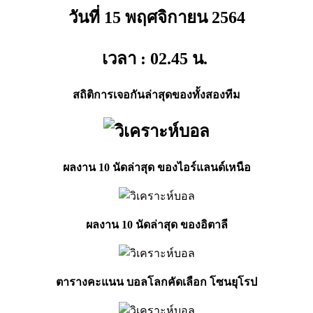
วันที่ 15 พฤศจิกายน
2564
เวลา : 02.45
น.
สถิติการเจอกันล่าสุดของทั้งสองทีม
ผลงาน 10 นัดล่าสุด ของไอร์แลนด์เหนือ
ผลงาน 10 นัดล่าสุด ของอิตาลี
ตารางคะแนน บอลโลกคัดเลือก โซนยุโรป