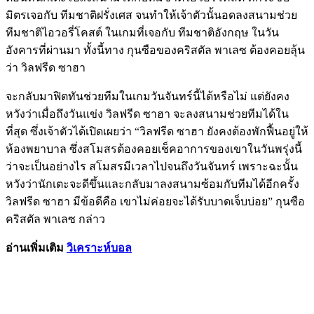
มิตรเจอกับ ทีมชาติฝรั่งเศส จนทำให้เจ้าตัวนั้นอดลงสนามช่วย
ทีมชาติไอวอรี่โคสต์ ในเกมที่เจอกับ ทีมชาติอังกฤษ ในวัน
อังคารที่ผ่านมา ทั้งนี้ทาง กุนซือของคริสตัล พาเลซ ต้องคอยลุ้น
ว่า วิลฟรีด ซาฮา
จะกลับมาฟิตทันช่วยทีมในเกมวันจันทร์นี้ได้หรือไม่ แต่ยังคง
หวังว่าเมื่อถึงวันแข่ง วิลฟรีด ซาฮา จะลงสนามช่วยทีมได้ใน
ที่สุด ซึ่งเจ้าตัวได้เปิดเผยว่า “วิลฟรีด ซาฮา ยังคงต้องพักฟื้นอยู่ให้
ห้องพยาบาล ซึ่งสโมสรต้องคอยเช็คอาการของเขาในวันพรุ่งนี้
ว่าจะเป็นอย่างไร สโมสรมีเวลาไปจนถึงวันจันทร์ เพราะฉะนั้น
หวังว่านักเตะจะดีขึ้นและกลับมาลงสนามซ้อมกับทีมได้อีกครั้ง
วิลฟรีด ซาฮา มีข้อดีคือ เขาไม่ค่อยจะได้รับบาดเจ็บบ่อย” กุนซือ
คริสตัล พาเลซ กล่าว
อ่านเพิ่มเติม
วิเคราะห์บอล