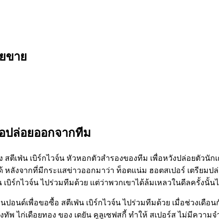
่อยขาย
ื่อปล่อยออกจากทีม
ของ สตีเฟ่น เบิร์กไวจ์น หัวหอกตัวสำรองของทีม เพื่อหวังปล่อยตัวนั
หลังจากที่มีกระแสข่าวออกมาว่า ท็อตแน่ม ฮอตสเปอร์ เตรียมปล่อย
่น เบิร์กไวจ์น ไปร่วมทีมด้วย แต่ว่าพวกเขาได้ล้มเหลวในดีลครั้งนั้น
านปอนด์เพื่อขอซื้อ สตีเฟ่น เบิร์กไวจ์น ไปร่วมทีมด้วย เมื่อช่วงเด
ทัพ ไก่เดือยทอง ของ เดยัน คูลูเซฟสกี้ ทำให้ สเปอร์ส ไม่มีความจำเป