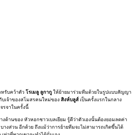
สำหรับคว้าตัว
โรเมลู ลูกากู
ให้ย้ายมาร่วมทีมด้วยในรูปแบบสัญญา
กับเจ้าของสโมสรคนใหม่ของ
สิงห์บลูส์
เป็นครั้งแรกในกลาง
เจรจาในครั้งนี้
้ทางด้านของ หัวหอกชาวเบลเยียม รู้ดีว่าตัวเองนั้นต้องยอมลดค่า
ะบางส่วน อีกด้วย ถึงแม้ว่าการย้ายทีมจะไม่สามารถเกิดขึ้นได้
 เท่าที่พวกเขาจะทำได้นั่นเอง