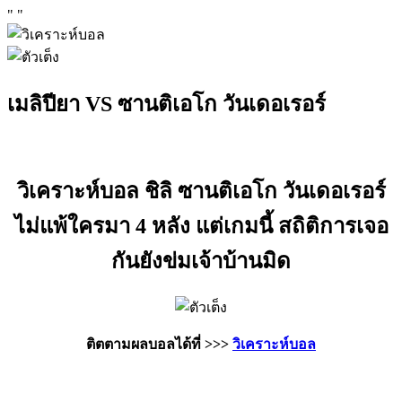
"
"
เมลิปียา VS ซานติเอโก วันเดอเรอร์
วิเคราะห์บอล ชิลิ ซานติเอโก วันเดอเรอร์
ไม่แพ้ใครมา 4 หลัง แต่เกมนี้ สถิติการเจอ
กันยังข่มเจ้าบ้านมิด
ติตตามผลบอลได้ที่ >>>
วิเคราะห์บอล