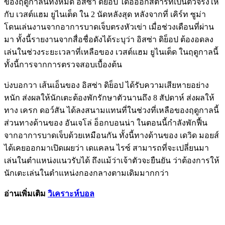
ของฤดูกาลนี้ทั้งหมด อิสซ่า ดิย็อป ได้อออกสตาร์ทเป็นตัวจริงให้
กับ เวสต์แฮม ยูไนเต็ด ใน 2 นัดหลังสุด หลังจากที่ เคิร์ท ซูม่า
โดนเล่นงานจากอาการบาดเจ็บตรงหัวเข่า เมื่อช่วงเดือนที่ผ่าน
มา ทั้งนี้รายงานจากสื่อชื่อดังได้ระบุว่า อิสซ่า ดิย็อป ต้องอดลง
เล่นในช่วงระยะเวลาที่เหลือของ เวสต์แฮม ยูไนเต็ด ในฤดูกาลนี้
ทั้งนี้การจากการตรวจสอบเบื้องต้น
บ่งบอกวา เส้นเอ็นของ อิสซ่า ดิย็อป ได้รับความเสียหายอย่าง
หนัก ส่งผลให้นักเตะต้องพักรักษาตัวนานถึง 8 สัปดาห์ ส่งผลให้
ทาง เครก ดอว์สัน ได้ลงสนามแทนที่ในช่วงที่เหลือของฤดูกาลนี้
ส่วนทางด้านของ อันเจโล่ อ็อกบอนน่า ในตอนนี้กำลังพักฟื้น
จากอาการบาดเจ็บด้วยเหมือนกัน ทั้งนี้ทางด้านของ เดวิด มอยส์
ได้เคยออกมาเปิดเผยว่า เดแคลน ไรซ์ สามารถที่จะเปลี่ยนมา
เล่นในตำแหน่งแนวรับได้ ถึงแม้ว่าเจ้าตัวจะยืนยัน ว่าต้องการให้
นักเตะเล่นในตำแหน่งกองกลางตามเดิมมากกว่า
อ่านเพิ่มเติม
วิเคราะห์บอล